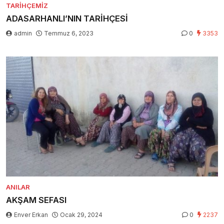
TARIHÇEMIZ
ADASARHANLI’NIN TARİHÇESİ
admin
Temmuz 6, 2023
0
3353
ANILAR
AKŞAM SEFASI
Enver Erkan
Ocak 29, 2024
0
2237