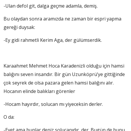
-Ulan defol git, dalga geçme adamla, demiş.
Bu olaydan sonra aramızda ne zaman bir espri yapma
gereği duysak:
-Ey gidi rahmetli Kerim Aga, der gülümserdik.
Karaahmet Mehmet Hoca Karadenizli olduğu için hamsi
balığını seven insandır. Bir gün Uzunköprü’ye gittiğinde
çok seyrek de olsa pazara gelen hamsi balığını alır.
Hocanın elinde balıkları görenler
-Hocam hayırdır, solucan mı yiyeceksin derler.
O da:
-Evet ama bunlar deniz solucanıdır, der. Bugün de bunu