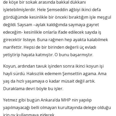
de köşe bir sokak arasında bakkal dükkanı
işletebilmişlerdir. Hele Şemseddin ağbiyi ikinci defa
gördüğümde kesinlikle bir önceki bıraktığım işle meşgul
değildi. Saysam –aylak kaldığımda saymaya gayret
edeceğim- kesinlikle onlarla ifade edilecek sayıda iş
girecektir listeye. Buna rağmen hep ayakta kalabilmek
marifettir. Hepsi de bir birinden değerli üç evladı
yetiştirip hayata katmıştır. O bunu başarmıştır.
Koyun, ardından tavuk işinden sonra ikinci koyun işi
hayli sürdü. Haksızlık edemem Şemsettin agama. Ama
yaş da hızlı yaşamaya o kadar müsait değil artık.
Duraklama devri böyle bu işler.
Yetmez gibi bugün Ankara’da MHP nin yapılıp
yapılmayacağı belli olmayan kurultayında delege olduğu
için oy kullanmaya gidecek.