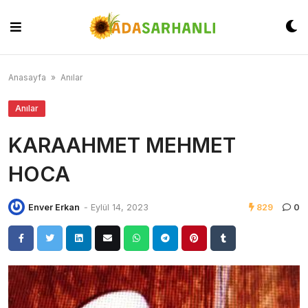
Skip
to
content
Anasayfa
»
Anılar
Anılar
KARAAHMET MEHMET
HOCA
Enver Erkan
-
Eylül 14, 2023
829
0