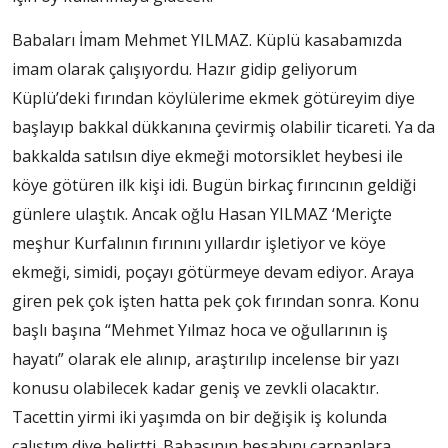
Babaları İmam Mehmet YILMAZ. Küplü kasabamızda
imam olarak çalışıyordu. Hazır gidip geliyorum
Küplü’deki fırından köylülerime ekmek götüreyim diye
başlayıp bakkal dükkanına çevirmiş olabilir ticareti. Ya da
bakkalda satılsın diye ekmeği motorsiklet heybesi ile
köye götüren ilk kişi idi. Bugün birkaç fırıncının geldiği
günlere ulaştık. Ancak oğlu Hasan YILMAZ ‘Meriçte
meşhur Kurfalının fırınını yıllardır işletiyor ve köye
ekmeği, simidi, poçayı götürmeye devam ediyor. Araya
giren pek çok işten hatta pek çok fırından sonra. Konu
başlı başına “Mehmet Yılmaz hoca ve oğullarının iş
hayatı” olarak ele alınıp, araştırılıp incelense bir yazı
konusu olabilecek kadar geniş ve zevkli olacaktır.
Tacettin yirmi iki yaşımda on bir değişik iş kolunda
çalıştım diye belirtti. Babasının hesabını çarpanlara