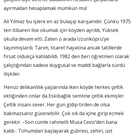
ayırmadan hesaplamak mümkün mü!
Ali Yılmaz bu işlere en az bulaşıp karışanıdır. Çünkü 1975
ten itibaren lise okumak için köyden ayrıldı, Yüksek
okulla devam etti. Zaten o arada Uzunköprü’ye
taşınmışlardı. Tarım, ticaret hayatına ancak tatillerde
fırsat oldukça katılabildi. 1982 den beri öğretmen olarak
çalıştığından sadece duygusal ve maddi bağlarla sürdü
ilişkiler.
Henüz delikanlılık yaşlarında iken köyde herkes çeltik
ektiğinden onlar da Eskibağlık semtine çeltik ekmişler.
Çeltik insanı sever. Her gün gidip tirden de olsa
bakmazsanız gücenebilir. Çok sık da içine girip ezmek
gerekir. –Son cümle rahmetli Musa Ceviz’den bana
kaldı.- Tohumdan başlayarak gübresi, zehiri, üst