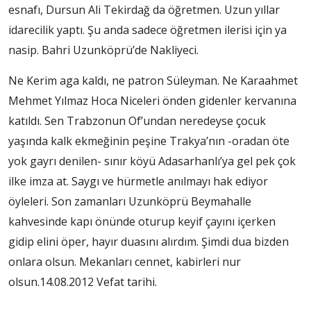
esnafı, Dursun Ali Tekirdağ da öğretmen. Uzun yıllar
idarecilik yaptı. Şu anda sadece öğretmen ilerisi için ya
nasip. Bahri Uzunköprü’de Nakliyeci.
Ne Kerim aga kaldı, ne patron Süleyman. Ne Karaahmet
Mehmet Yılmaz Hoca Niceleri önden gidenler kervanına
katıldı. Sen Trabzonun Of’undan neredeyse çocuk
yaşında kalk ekmeğinin peşine Trakya’nın -oradan öte
yok gayrı denilen- sınır köyü Adasarhanlı’ya gel pek çok
ilke imza at. Saygı ve hürmetle anılmayı hak ediyor
öyleleri. Son zamanları Uzunköprü Beymahalle
kahvesinde kapı önünde oturup keyif çayını içerken
gidip elini öper, hayır duasını alırdım. Şimdi dua bizden
onlara olsun. Mekanları cennet, kabirleri nur
olsun.14.08.2012 Vefat tarihi.