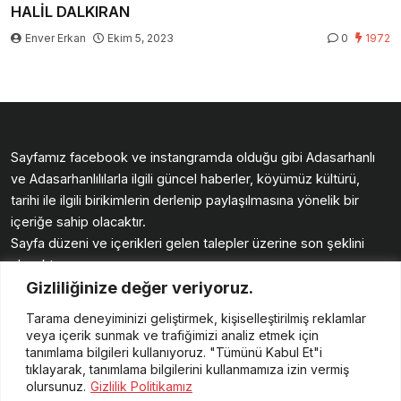
HALİL DALKIRAN
Enver Erkan
Ekim 5, 2023
0
1972
Sayfamız facebook ve instangramda olduğu gibi Adasarhanlı
ve Adasarhanlılılarla ilgili güncel haberler, köyümüz kültürü,
tarihi ile ilgili birikimlerin derlenip paylaşılmasına yönelik bir
içeriğe sahip olacaktır.
Sayfa düzeni ve içerikleri gelen talepler üzerine son şeklini
alacaktır.
Gizliliğinize değer veriyoruz.
Köyümüz sayfasında buluşmak üzere.
Güzellikler diliyoruz. Enver ERKAN
Tarama deneyiminizi geliştirmek, kişiselleştirilmiş reklamlar
veya içerik sunmak ve trafiğimizi analiz etmek için
tanımlama bilgileri kullanıyoruz. "Tümünü Kabul Et"i
tıklayarak, tanımlama bilgilerini kullanmamıza izin vermiş
olursunuz.
Gizlilik Politikamız