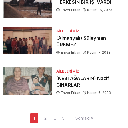
HERKESİN BİR İŞİ VARDI
Enver Erkan
Kasım 16, 2023
AILELERIMIZ
(Almanyalı) Süleyman
ÜRKMEZ
Enver Erkan
Kasım 7, 2023
AILELERIMIZ
(NEBİ AĞALARIN) Nazif
ÇINARLAR
Enver Erkan
Kasım 6, 2023
Yazı
1
2
…
5
Sonraki
sayfalaması