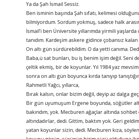
Ya da Şah İsmail Sessiz.
Ben isminin başında Şah sıfatı, kelimesi olduğunu 
bilmiyordum. Sordum yokmuş, sadece halk arasınd
İsmail’i ben Üniversite yıllarımda yirmili yaşlard
tanıdım. Kardeşim askere gidince çobansız kalan k
On altı gün sürdürebildim. O da yetti canıma. Ded
Baba,ü sat bunları, bu iş benim işim değil. Seni 
çeltik ekmiş, bir de koyunlar. Yıl 1984 yaz mevsimi.
sonra on altı gün boyunca kırda tanıyıp tanıştığı
Rahmetli Yağcı, yıllarca,
Bırak kalsın, onlar bizim değil, deyip az dalga g
Bir gün uyumuşum Ergene boyunda, söğütler altı
bakındım, yok. Mecburen ağaçlar altında sohbet e
altındadırlar, dedi. Gittim, baktım yok. Geri geld
yatan koyunlar sizin, dedi. Mecburen kıza, söylene