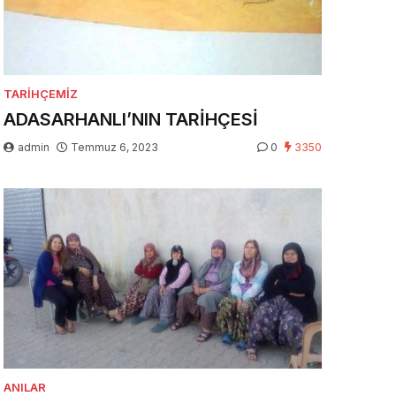
TARIHÇEMIZ
ADASARHANLI’NIN TARİHÇESİ
admin
Temmuz 6, 2023
0
3350
ANILAR