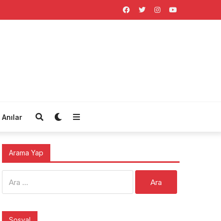
Anılar
Arama Yap
Arama:
Sosyal