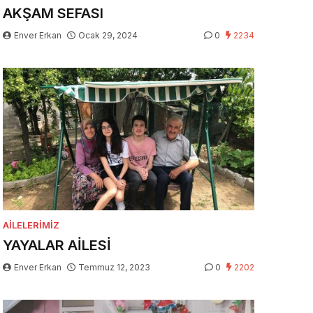
AKŞAM SEFASI
Enver Erkan
Ocak 29, 2024
0
2234
AILELERIMIZ
YAYALAR AİLESİ
Enver Erkan
Temmuz 12, 2023
0
2202