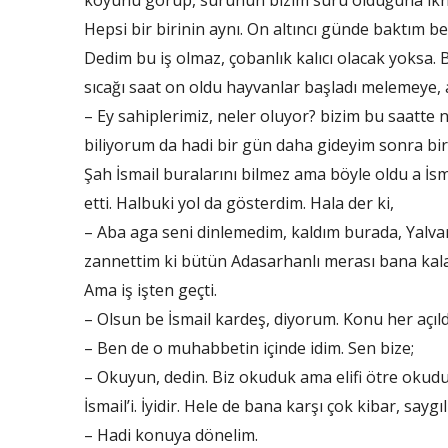
koyunu görüp, sürünün bizim sürü olduğuna ikn
Hepsi bir birinin aynı. On altıncı günde baktım 
Dedim bu iş olmaz, çobanlık kalıcı olacak yoksa. 
sıcağı saat on oldu hayvanlar başladı melemeye, a
– Ey sahiplerimiz, neler oluyor? bizim bu saatte
biliyorum da hadi bir gün daha gideyim sonra b
Şah İsmail buralarını bilmez ama böyle oldu a İsm
etti. Halbuki yol da gösterdim. Hala der ki,
– Aba aga seni dinlemedim, kaldım burada, Yalvard
zannettim ki bütün Adasarhanlı merası bana kala
Ama iş işten geçti.
– Olsun be İsmail kardeş, diyorum. Konu her açıld
– Ben de o muhabbetin içinde idim. Sen bize;
– Okuyun, dedin. Biz okuduk ama elifi ötre okud
İsmail’i. İyidir. Hele de bana karşı çok kibar, saygı
– Hadi konuya dönelim.