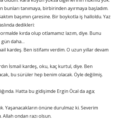
a oldum. Kara koyun yoksa diğerlerinin hükmü yok.
ben bunları tanımaya, birbirinden ayırmaya başladım.
Baktım başımın çaresine. Bir boykotla iş halloldu. Yaz
slında dedikleri:
 normalde kırda olup otlamamız lazım, diye. Bunu
ir gün daha…
ail kardeş. Ben istifamı verdim. O uzun yıllar devam
ın İsmail kardeş, oku, kaç kurtul, diye. Ben
cak, bu sürüler hep benim olacak. Öyle değilmiş.
ığında. Hatta bu gidişimde Ergin Öcal da aga;
uk. Yaşanacakların önüne durulmaz ki. Severim
lı. Allah ondan razı olsun.