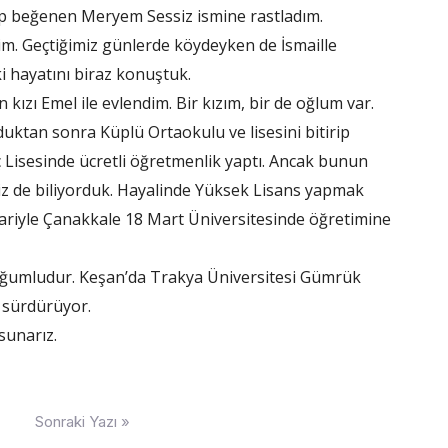
ip beğenen Meryem Sessiz ismine rastladım.
im. Geçtiğimiz günlerde köydeyken de İsmaille
 hayatını biraz konuştuk.
kızı Emel ile evlendim. Bir kızım, bir de oğlum var.
uktan sonra Küplü Ortaokulu ve lisesini bitirip
 Lisesinde ücretli öğretmenlik yaptı. Ancak bunun
 biz de biliyorduk. Hayalinde Yüksek Lisans yapmak
bariyle Çanakkale 18 Mart Üniversitesinde öğretimine
oğumludur. Keşan’da Trakya Üniversitesi Gümrük
 sürdürüyor.
sunarız.
Sonraki Yazı »