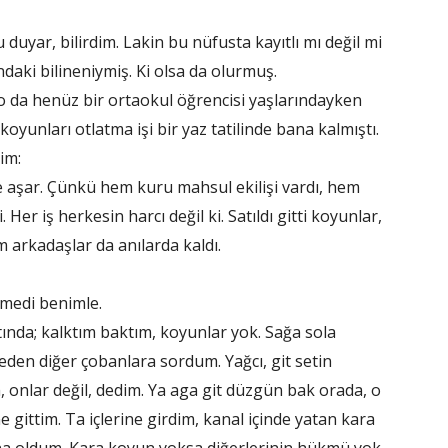
duyar, bilirdim. Lakin bu nüfusta kayıtlı mı değil mi
aki bilineniymiş. Ki olsa da olurmuş.
a o da henüz bir ortaokul öğrencisi yaşlarındayken
oyunları otlatma işi bir yaz tatilinde bana kalmıştı.
im:
de aşar. Çünkü hem kuru mahsul ekilişi vardı, hem
 Her iş herkesin harcı değil ki. Satıldı gitti koyunlar,
m arkadaşlar da anılarda kaldı.
eçmedi benimle.
nda; kalktım baktım, koyunlar yok. Sağa sola
den diğer çobanlara sordum. Yağcı, git setin
im, onlar değil, dedim. Ya aga git düzgün bak orada, o
 gittim. Ta içlerine girdim, kanal içinde yatan kara