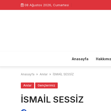
Skip
08 Ağustos 2026, Cumartesi
to
content
Anasayfa
Hakkımı
Anasayfa
»
Anılar
»
İSMAİL SESSİZ
Anılar
Gençlerimiz
İSMAİL SESSİZ