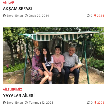
ANILAR
AKŞAM SEFASI
Enver Erkan
Ocak 29, 2024
0
2234
AILELERIMIZ
YAYALAR AİLESİ
Enver Erkan
Temmuz 12, 2023
0
2202