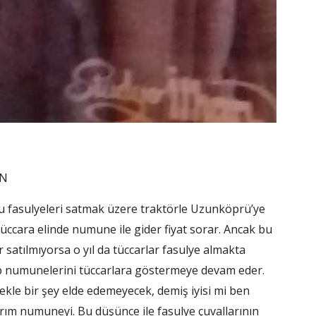
EN
uru fasulyeleri satmak üzere traktörle Uzunköprü’ye
 tüccara elinde numune ile gider fiyat sorar. Ancak bu
er satılmıyorsa o yıl da tüccarlar fasulye almakta
ip numunelerini tüccarlara göstermeye devam eder.
ekle bir şey elde edemeyecek, demiş iyisi mi ben
rım numuneyi. Bu düşünce ile fasulye çuvallarının