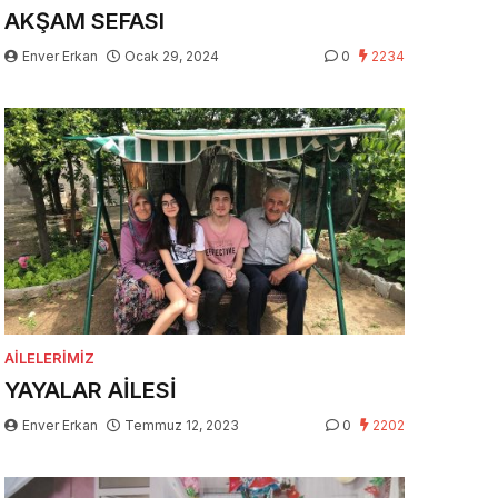
AKŞAM SEFASI
Enver Erkan
Ocak 29, 2024
0
2234
AILELERIMIZ
YAYALAR AİLESİ
Enver Erkan
Temmuz 12, 2023
0
2202