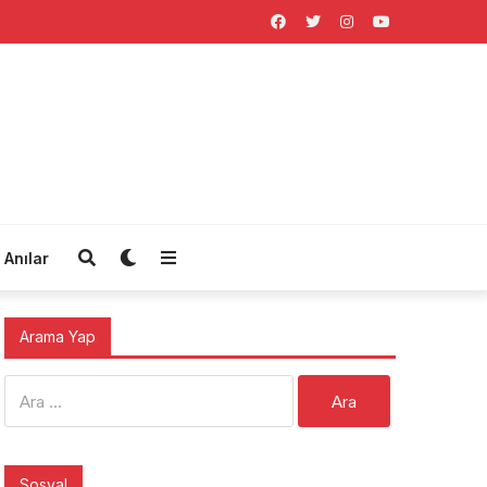
Anılar
Arama Yap
Arama:
Sosyal