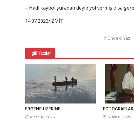
– Hadi kaybol şuradan deyip yol vermiş olsa ger
14.07.2023/İZMİT
Yazı
« Önceki Yazı
gezinmesi
İlgili Yazılar
ERGENE ÜZERİNE
FOTOĞRAFLAR
Nisan 16, 2026
Nisan 8, 2026