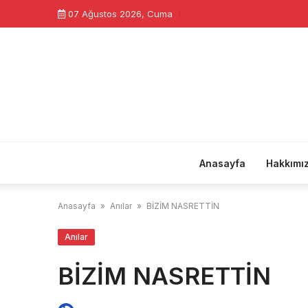
Skip
07 Ağustos 2026, Cuma
to
content
Anasayfa
Hakkımı
Anasayfa
»
Anılar
»
BİZİM NASRETTİN
Anılar
BİZİM NASRETTİN