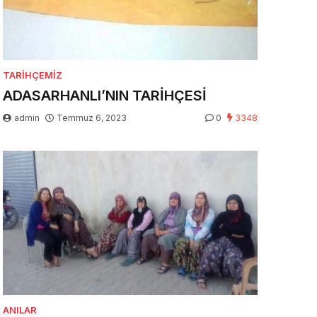
TARIHÇEMIZ
ADASARHANLI’NIN TARİHÇESİ
admin
Temmuz 6, 2023
0
3348
ANILAR