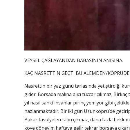
VEYSEL ÇAĞLAYANDAN BABASININ ANISINA.
KAÇ NASRETTİN GEÇTİ BU ALEMDEN/KÖPRÜD
Nasrettin bir yaz günü tarlasında yetiştirdiği k
gider. Borsada malına alıcı tüccar çıkmaz. Birkaç
yıl nasıl sanki insanlar pirinç yemiyor gibi çeltikl
nazlanmaktadır. Bir iki gün Uzunköprü’de geçir
Bakar fasulyelere alıcı çıkmaz, daha fazla beklem
köye döneyim haftaya gelir tekrar borsaya çıkarı