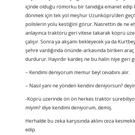
içinde olduğu römorku bir tanıdığa emanet edip
dönmek için tek yol meşhur Uzunköprü’den geç
polislerin yolu kestiğini görür. Nasrettin de ne e
anlayınca traktörü geri vitese takarak köprü üz
çalışır. Sonra ya akşamı bekleyecek ya da Kurtbey
şehre vardığında önünde-arkasında biriken araç ka
durdurur. Hayırdır kardeş ne bu halin niye geri 
– Kendimi deniyorum memur bey! cevabını alır.
– Nasıl yani ne yönden kendini deniyorsun? deyin
-Köprü üzerinde ön ön herkes traktör sürebiliyo
miyim? diye kendimi deniyorum, demiş.
Herhalde bu zeka karşısında aklını ceza kesmekl
edip.