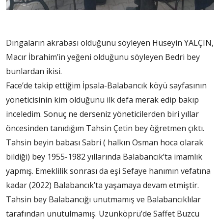
Dıngaların akrabası olduğunu söyleyen Hüseyin YALÇIN,
Macır İbrahim’in yeğeni olduğunu söyleyen Bedri bey
bunlardan ikisi.
Face’de takip ettiğim İpsala-Balabancık köyü sayfasının
yöneticisinin kim olduğunu ilk defa merak edip bakıp
inceledim. Sonuç ne derseniz yöneticilerden biri yıllar
öncesinden tanıdığım Tahsin Çetin bey öğretmen çıktı.
Tahsin beyin babası Sabri ( halkın Osman hoca olarak
bildiği) bey 1955-1982 yıllarında Balabancık’ta imamlık
yapmış. Emeklilik sonrası da eşi Sefaye hanımın vefatına
kadar (2022) Balabancık’ta yaşamaya devam etmiştir.
Tahsin bey Balabancığı unutmamış ve Balabancıklılar
tarafından unutulmamış. Uzunköprü’de Saffet Buzcu