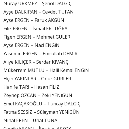
Nuray ÜRKMEZ – Şenol DALGIÇ
Ayşe DALKIRAN – Cevdet TUFAN
Ayşe ERGEN – Faruk AKGÜN
Filiz ERGEN – İsmail ERTUĞRAL
Figen ERGEN – Mehmet GÜLER
Ayşe ERGEN – Naci ENGİN
Yasemin ERGEN – Emrullah DEMİR
Aliye KILIÇER – Serdar KIVANÇ
Mükerrem MUTLU – Halil Kemal ENGİN
Elçin YAKINLAR – Onur GÜRLER
Hanife TARI – Hasan FİLİZ
Zeynep ÖZCAN – Zeki YENİGÜN
Emel KAÇAKOĞLU – Tuncay DALGIÇ
Fatma SESSİZ – Süleyman YENİGÜN
Nihal EREN – Ünal TUNA
Cemile ERKAN – İbrahim AKSOY