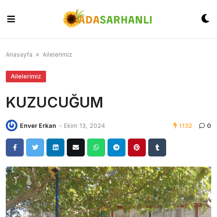
Skip
to
content
Anasayfa
»
Ailelerimiz
Ailelerimiz
KUZUCUĞUM
Enver Erkan
-
Ekim 13, 2024
1132
0