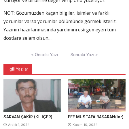
kuruyor ve birbirine değer verip onu yüceltiyor.
NOT: Gözümüzden kaçan bilgiler, isimler ve farklı
yorumlar varsa yorumlar bölümünde görmek isteriz.
Yazının hazırlanmasında yardımını esirgemeyen tüm
dostlara selam olsun…
Yazı
« Önceki Yazı
Sonraki Yazı »
gezinmesi
İlgili Yazılar
SARVAN ŞAKİR (KILIÇER)
EFE MUSTAFA BAŞARAN(lar)
Aralık 1, 2024
Kasım 10, 2024