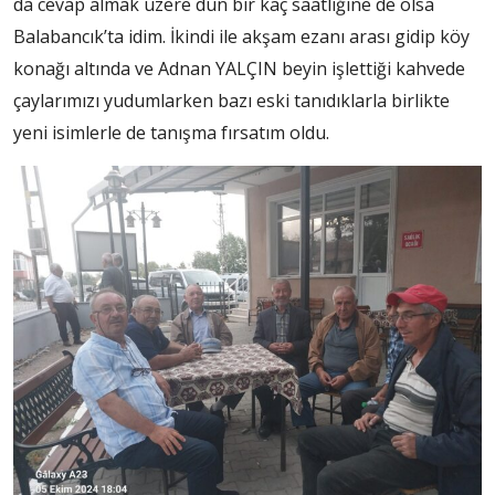
da cevap almak üzere dün bir kaç saatliğine de olsa
Balabancık’ta idim. İkindi ile akşam ezanı arası gidip köy
konağı altında ve Adnan YALÇIN beyin işlettiği kahvede
çaylarımızı yudumlarken bazı eski tanıdıklarla birlikte
yeni isimlerle de tanışma fırsatım oldu.