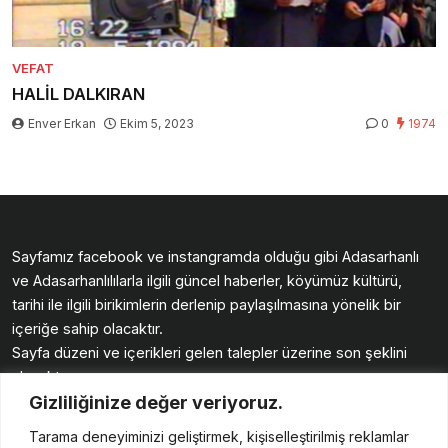
VEFAT
HALİL DALKIRAN
Enver Erkan
Ekim 5, 2023
0
1974
Sayfamız facebook ve instangramda olduğu gibi Adasarhanlı
ve Adasarhanlılılarla ilgili güncel haberler, köyümüz kültürü,
tarihi ile ilgili birikimlerin derlenip paylaşılmasına yönelik bir
içeriğe sahip olacaktır.
Sayfa düzeni ve içerikleri gelen talepler üzerine son şeklini
alacaktır.
Gizliliğinize değer veriyoruz.
Köyümüz sayfasında buluşmak üzere.
Güzellikler diliyoruz. Enver ERKAN
Tarama deneyiminizi geliştirmek, kişiselleştirilmiş reklamlar