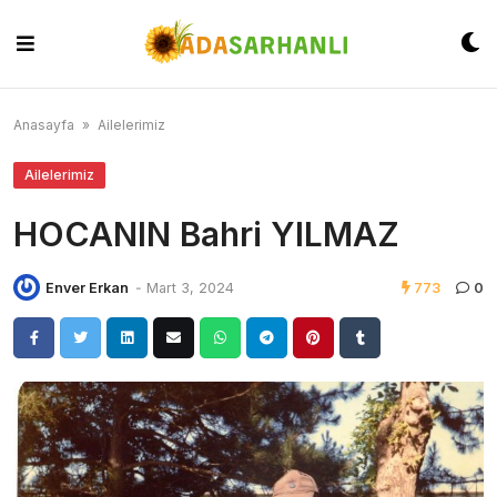
Skip
to
content
Anasayfa
»
Ailelerimiz
Ailelerimiz
HOCANIN Bahri YILMAZ
Enver Erkan
-
Mart 3, 2024
773
0