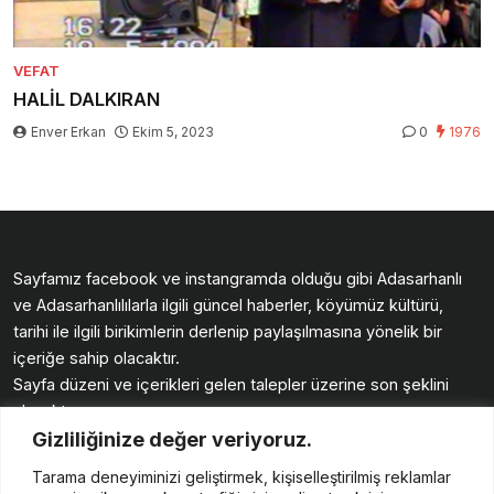
VEFAT
HALİL DALKIRAN
Enver Erkan
Ekim 5, 2023
0
1976
Sayfamız facebook ve instangramda olduğu gibi Adasarhanlı
ve Adasarhanlılılarla ilgili güncel haberler, köyümüz kültürü,
tarihi ile ilgili birikimlerin derlenip paylaşılmasına yönelik bir
içeriğe sahip olacaktır.
Sayfa düzeni ve içerikleri gelen talepler üzerine son şeklini
alacaktır.
Gizliliğinize değer veriyoruz.
Köyümüz sayfasında buluşmak üzere.
Güzellikler diliyoruz. Enver ERKAN
Tarama deneyiminizi geliştirmek, kişiselleştirilmiş reklamlar