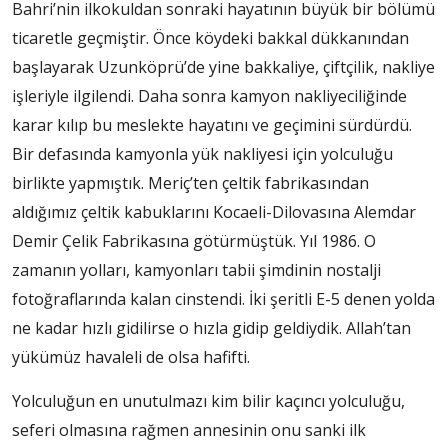
Bahri’nin ilkokuldan sonraki hayatının büyük bir bölümü
ticaretle geçmiştir. Önce köydeki bakkal dükkanından
başlayarak Uzunköprü’de yine bakkaliye, çiftçilik, nakliye
işleriyle ilgilendi. Daha sonra kamyon nakliyeciliğinde
karar kılıp bu meslekte hayatını ve geçimini sürdürdü.
Bir defasında kamyonla yük nakliyesi için yolculuğu
birlikte yapmıştık. Meriç’ten çeltik fabrikasından
aldığımız çeltik kabuklarını Kocaeli-Dilovasına Alemdar
Demir Çelik Fabrikasına götürmüştük. Yıl 1986. O
zamanın yolları, kamyonları tabii şimdinin nostalji
fotoğraflarında kalan cinstendi. İki şeritli E-5 denen yolda
ne kadar hızlı gidilirse o hızla gidip geldiydik. Allah’tan
yükümüz havaleli de olsa hafifti.
Yolculuğun en unutulmazı kim bilir kaçıncı yolculuğu,
seferi olmasına rağmen annesinin onu sanki ilk