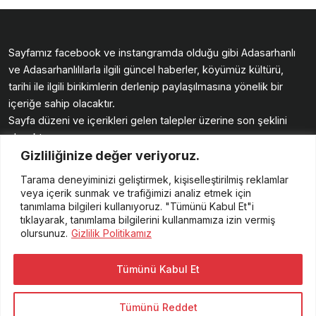
Sayfamız facebook ve instangramda olduğu gibi Adasarhanlı
ve Adasarhanlılılarla ilgili güncel haberler, köyümüz kültürü,
tarihi ile ilgili birikimlerin derlenip paylaşılmasına yönelik bir
içeriğe sahip olacaktır.
Sayfa düzeni ve içerikleri gelen talepler üzerine son şeklini
alacaktır.
Gizliliğinize değer veriyoruz.
Köyümüz sayfasında buluşmak üzere.
Güzellikler diliyoruz. Enver ERKAN
Tarama deneyiminizi geliştirmek, kişiselleştirilmiş reklamlar
veya içerik sunmak ve trafiğimizi analiz etmek için
tanımlama bilgileri kullanıyoruz. "Tümünü Kabul Et"i
tıklayarak, tanımlama bilgilerini kullanmamıza izin vermiş
olursunuz.
Gizlilik Politikamız
Tümünü Kabul Et
Tümünü Reddet
Adasarhanlı Köyü - Enver ERKAN
© 2023. Tüm hakları saklıdır.