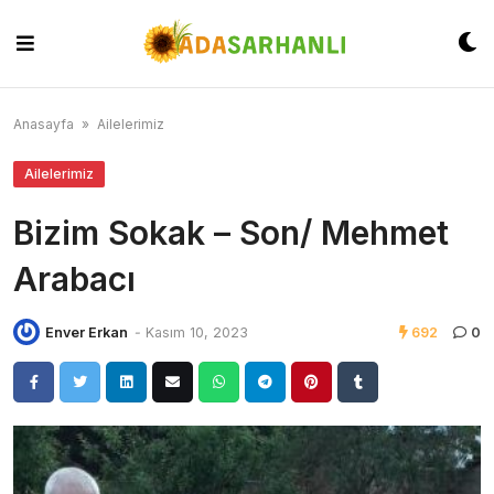
Skip
to
content
Anasayfa
»
Ailelerimiz
Ailelerimiz
Bizim Sokak – Son/ Mehmet
Arabacı
Enver Erkan
-
Kasım 10, 2023
692
0