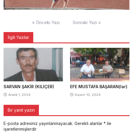
Yazı
« Önceki Yazı
Sonraki Yazı »
gezinmesi
İlgili Yazılar
SARVAN ŞAKİR (KILIÇER)
EFE MUSTAFA BAŞARAN(lar)
Aralık 1, 2024
Kasım 10, 2024
Bir yanıt yazın
E-posta adresiniz yayınlanmayacak.
Gerekli alanlar
*
ile
işaretlenmişlerdir