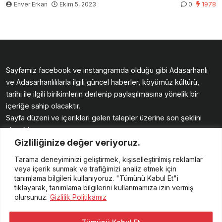
Enver Erkan
Ekim 5, 2023
0
1978
Sayfamız facebook ve instangramda olduğu gibi Adasarhanlı
ve Adasarhanlılılarla ilgili güncel haberler, köyümüz kültürü,
tarihi ile ilgili birikimlerin derlenip paylaşılmasına yönelik bir
içeriğe sahip olacaktır.
Sayfa düzeni ve içerikleri gelen talepler üzerine son şeklini
alacaktır.
Gizliliğinize değer veriyoruz.
Köyümüz sayfasında buluşmak üzere.
Güzellikler diliyoruz. Enver ERKAN
Tarama deneyiminizi geliştirmek, kişiselleştirilmiş reklamlar
veya içerik sunmak ve trafiğimizi analiz etmek için
tanımlama bilgileri kullanıyoruz. "Tümünü Kabul Et"i
tıklayarak, tanımlama bilgilerini kullanmamıza izin vermiş
olursunuz.
Gizlilik Politikamız