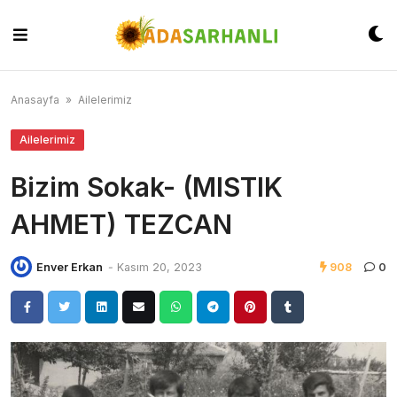
Skip
to
content
Anasayfa
»
Ailelerimiz
Ailelerimiz
Bizim Sokak- (MISTIK
AHMET) TEZCAN
Enver Erkan
-
Kasım 20, 2023
908
0